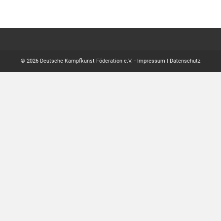
© 2026 Deutsche Kampfkunst Föderation e.V. -
Impressum
|
Datenschutz