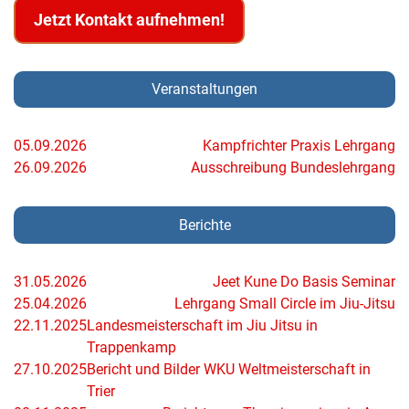
Jetzt Kontakt aufnehmen!
Veranstaltungen
05.09.2026
Kampfrichter Praxis Lehrgang
26.09.2026
Ausschreibung Bundeslehrgang
Berichte
31.05.2026
Jeet Kune Do Basis Seminar
25.04.2026
Lehrgang Small Circle im Jiu-Jitsu
22.11.2025
Landesmeisterschaft im Jiu Jitsu in
Trappenkamp
27.10.2025
Bericht und Bilder WKU Weltmeisterschaft in
Trier